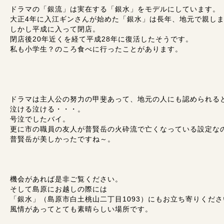
ドラマの「銀流」は実在する「銀水」をモデルにしています。
大正4年に入江ギンさんが始めた「銀水」は長年、地元で親し
しかし平成に入って閉店。
閉店後20年近くを経て平成28年に復活したそうです。
私も小学生？のころ食べに行ったことがあります。
ドラマは主人公の努力の甲斐あって、地元の人にも認められる
泣ける泣ける・・・。
号泣でしたバイ。
更に市の職員の友人が普賢岳の火砕流で亡くなっている設定な
普賢岳が美しかったですね～。
機会があれば是非ご覧ください。
そして島原にお越しの際には
「銀水」（島原市白土桃山二丁目1093）にもお立ち寄りくださ
風情があってとても素晴らしい場所です。