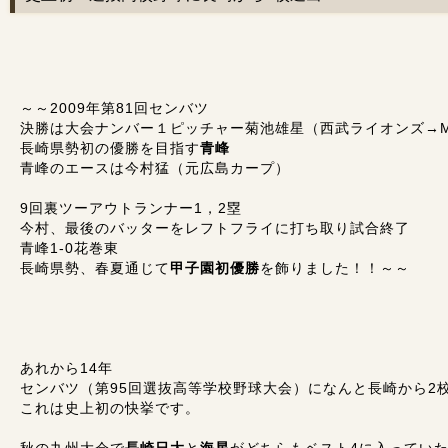
～～2009年第81回センバツ
決勝は大会ナンバー１ピッチャー菊池雄星（西武ライオンズ→M
長崎県勢初の優勝を目指す
青峰
青峰のエースは今村猛（元広島カープ）
9回裏ツーアウトランナー1，2塁
今村、最後のバッターをレフトフライに打ち取り試合終了
青峰1-0花巻東
長崎県勢、春夏通じて
甲子園初優勝
を飾りました！！～～
あれから14年
センバツ（第95回選抜高等学校野球大会）になんと長崎から2
これは史上初の快挙です。