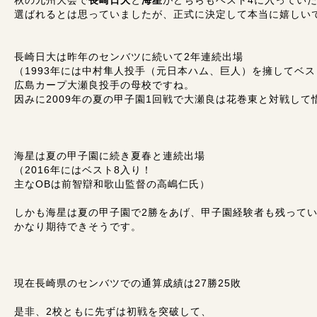
秋の九州大会で
長崎日大
と
海星
がどちらもベスト4に入ってい
選ばれるとは思っていましたが、正式に決定して本当に嬉しい
長崎日大は昨年のセンバツに続いて2年連続出場
（1993年には中村隼人投手（元日本ハム、巨人）を擁してベス
広島カープ大瀬良投手の母校ですね。
因みに2009年の夏の甲子園1回戦で大瀬良は花巻東と対戦して
海星は夏の甲子園に続き夏春と連続出場
（2016年にはベスト8入り！
主なOBは前智辯和歌山監督の高嶋仁氏）
しかも海星は夏の甲子園で2勝をあげ、甲子園経験者も残って
かなり期待できそうです。
現在長崎県のセンバツでの通算成績は27勝25敗
是非、2校ともに先ずは初戦を突破して、