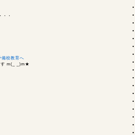
・・・
m(_ _)m
★