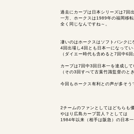
過去にカープは日本シリーズは7回
一方、ホークスは1989年の福岡移
全く同じなんですね～。
凄いのはホークスはソフトバンクに
4回出場し4回とも日本一になって
（ダイエー時代も含めると7回中6回
カープは7回中3回日本一を達成して
（その3回すべて古葉竹識監督のと
今回もホークス有利との声が多そう
2チームのファンとしてはどちらも
やはり広島カープ芸人？としては
1984年以来（相手は阪急）の日本