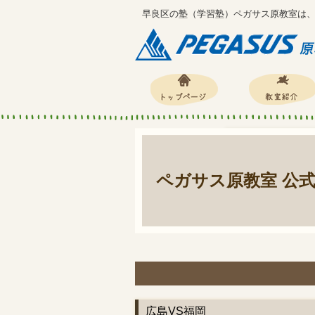
早良区の塾（学習塾）ペガサス原教室は
ペガサス原教室 公
広島VS福岡