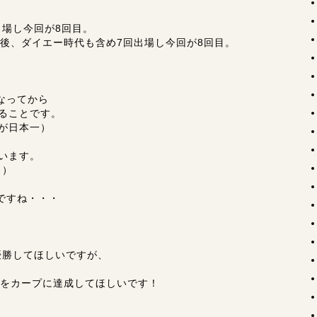
出場し今回が8回目。
転後、ダイエー時代も含め7回出場し今回が8回目。
なってから
いることです。
が日本一）
います。
き）
ですね・・・
優勝してほしいですが、
一をカープに達成してほしいです！