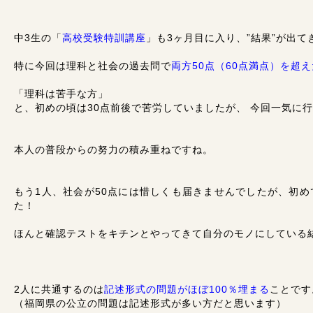
中3生の「
高校受験特訓講座
」も3ヶ月目に入り、”結果”が出て
特に今回は理科と社会の過去問で
両方50点（60点満点）を超え
「理科は苦手な方」
と、初めの頃は30点前後で苦労していましたが、 今回一気に行き
本人の普段からの努力の積み重ねですね。
もう1人、社会が50点には惜しくも届きませんでしたが、初め
た！
ほんと確認テストをキチンとやってきて自分のモノにしている
2人に共通するのは
記述形式の問題がほぼ100％埋まる
ことです
（福岡県の公立の問題は記述形式が多い方だと思います）