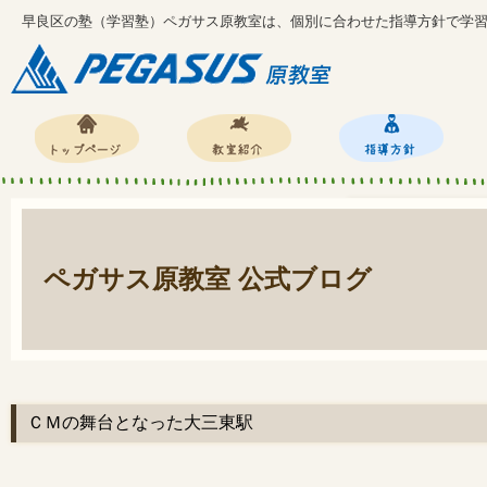
早良区の塾（学習塾）ペガサス原教室は、個別に合わせた指導方針で学
ペガサス原教室 公式ブログ
ＣＭの舞台となった大三東駅