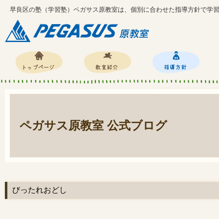
早良区の塾（学習塾）ペガサス原教室は、個別に合わせた指導方針で学
ペガサス原教室 公式ブログ
びったれおどし