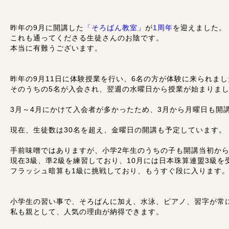
昨年の9月に開講した
「そろばん教室」
が
1周年
を迎えました。
これも通ってくださる生徒さんのお陰です。
本当に有難うございます。
昨年の9月11日に体験授業を行い、6名の方が体験に来られまし
そのうちの5名が入会され、翌週の水曜日から授業が始まりま
3月～4月にかけて入会者が多かったため、3月から月曜日も開
現在、生徒数は30名を超え、金曜日の開講も予定しています。
手前味噌ではありますが、小学2年生のうちの子も開講当初か
現在3級、準2級を練習しており、10月には日本珠算連盟3級を
フラッシュ暗算も1級に挑戦しており、もうすぐ段に入ります
小学生の習い事で、そろばんに加え、水泳、ピアノ、習字が常
私も親として、人気の理由が納得できます。