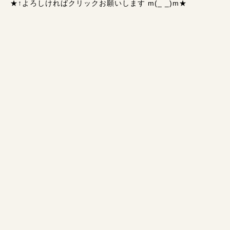
★↑
よろしければクリックお願いします m(_ _)m
★