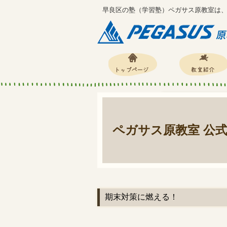
早良区の塾（学習塾）ペガサス原教室は
ペガサス原教室 公
期末対策に燃える！